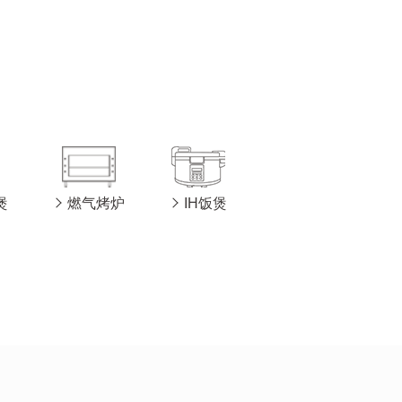
煲
燃气烤炉
IH饭煲