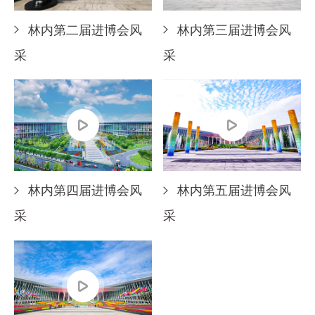
林内第二届进博会风
林内第三届进博会风
采
采
林内第四届进博会风
林内第五届进博会风
采
采